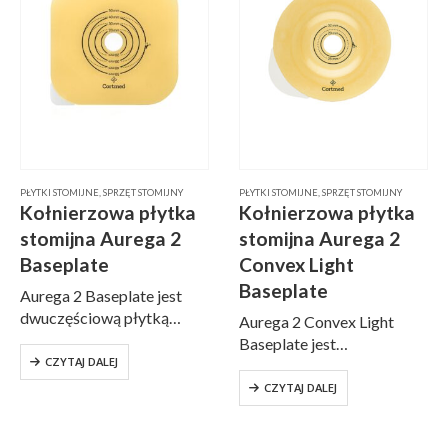
PŁYTKI STOMIJNE
,
SPRZĘT STOMIJNY
PŁYTKI STOMIJNE
,
SPRZĘT STOMIJNY
Kołnierzowa płytka
Kołnierzowa płytka
stomijna Aurega 2
stomijna Aurega 2
Baseplate
Convex Light
Baseplate
Aurega 2 Baseplate jest
dwuczęściową płytką
Aurega 2 Convex Light
stomijną przeznaczoną dla
Baseplate jest
osób ze wszystkimi
CZYTAJ DALEJ
dwuczęściową płytką
rodzajami stomii. Dzięki
stomijną przeznaczoną dla
CZYTAJ DALEJ
niespotykanej cienkości
osób ze wszystkimi
przylepca, płytka jest
rodzajami stomii.