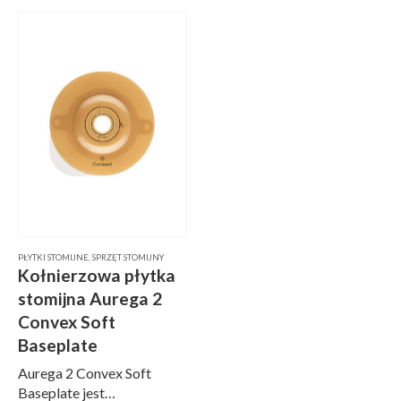
wyjątkowo elastyczna i
Specjalnie wyprofilowana
doskonale przylega do
wypukłość przylepca
ciała utrzymując się na…
sprawia, że płytka
doskonale nadaje się do
zaopatrzenia stomii
wklęsłych,…
PŁYTKI STOMIJNE
,
SPRZĘT STOMIJNY
Kołnierzowa płytka
stomijna Aurega 2
Convex Soft
Baseplate
Aurega 2 Convex Soft
Baseplate jest