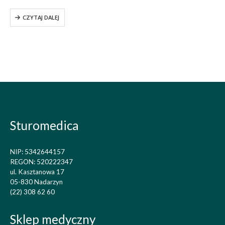
dwuczęściową płytką
stomijną przeznaczoną dla
CZYTAJ DALEJ
osób ze wszystkimi
rodzajami stomii.
Specjalnie wyprofilowana
wypukłość przylepca
sprawia, że płytka
doskonale nadaje się do
zaopatrzenia stomii
wklęsłych,…
Sturomedica
NIP: 5342644157
REGON: 520222347
ul. Kasztanowa 17
05-830 Nadarzyn
(22) 308 62 60
Sklep medyczny