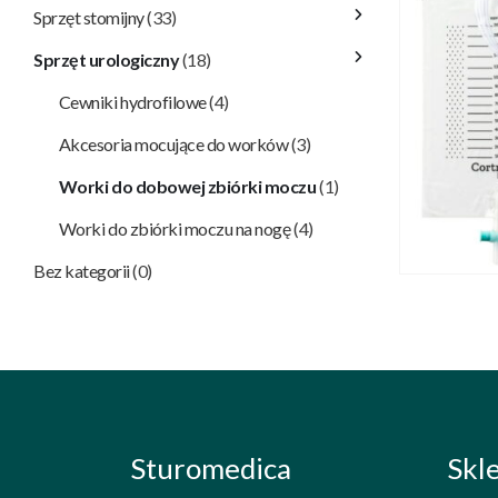
Sprzęt stomijny
(33)
Sprzęt urologiczny
(18)
Cewniki hydrofilowe
(4)
Akcesoria mocujące do worków
(3)
Worki do dobowej zbiórki moczu
(1)
Worki do zbiórki moczu na nogę
(4)
Bez kategorii
(0)
Sturomedica
Skl