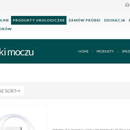
IJNE
PRODUKTY UROLOGICZNE
ZAMÓW PRÓBKI
EDUKACJA
TORÓW
ki moczu
HOME
PRODUKTY
SPRZ