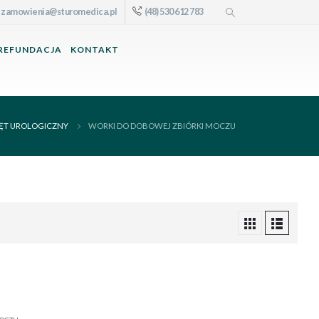
zamowienia@sturomedica.pl
(48) 530 612 783
REFUNDACJA
KONTAKT
ĘT UROLOGICZNY
WORKI DO DOBOWEJ ZBIÓRKI MOCZU