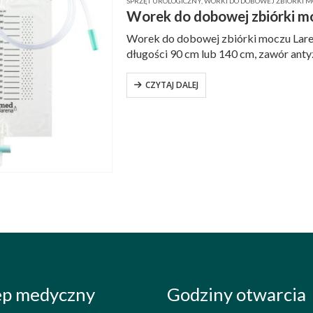
SPRZĘT UROLOGICZNY
,
WORKI DO DOBOWEJ ZBIÓRKI 
Worek do dobowej zbiórki m
Worek do dobowej zbiórki moczu Larena
długości 90 cm lub 140 cm, zawór an
oraz wzmacnianie otwory…
CZYTAJ DALEJ
ep medyczny
Godziny otwarcia