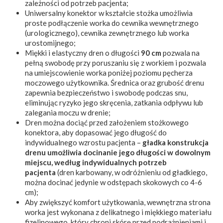
zależności od potrzeb pacjenta;
Uniwersalny konektor w kształcie stożka umożliwia
proste podłączenie worka do cewnika wewnętrznego
(urologicznego), cewnika zewnętrznego lub worka
urostomijnego;
Miękki i elastyczny dren o długości
90
cm
pozwala na
pełną swobodę przy poruszaniu się z workiem i pozwala
na umiejscowienie worka poniżej poziomu pęcherza
moczowego użytkownika. Średnica oraz grubość drenu
zapewnia bezpieczeństwo i swobodę podczas snu,
eliminując ryzyko jego skręcenia, zatkania odpływu lub
zalegania moczu w drenie;
Dren można dociąć przed założeniem stożkowego
konektora, aby dopasować jego długość do
indywidualnego wzrostu pacjenta –
gładka konstrukcja
drenu umożliwia docinanie jego długości w dowolnym
miejscu, według indywidualnych potrzeb
pacjenta
(dren karbowany, w odróżnieniu od gładkiego,
można docinać jedynie w odstępach skokowych co 4-6
cm);
Aby zwiększyć komfort użytkowania, wewnętrzna strona
worka jest wykonana z delikatnego i miękkiego materiału
fizelinowego, który chroni skórę przed podrażnieniami i