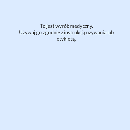
(48) 530 612 783
(22) 468 13 94
Godziny otwarcia
To jest wyrób medyczny.
Używaj go zgodnie z instrukcją używania lub
etykietą.
Pon-pt
9:00 - 17:00
Sob-nd
zamknięte
Adres e-mail
zamowienia@sturomedica.pl
sturomedica@sturomedica.pl
Sturomedica © Copyright 2026. Wszelkie prawa zastrzeżone.