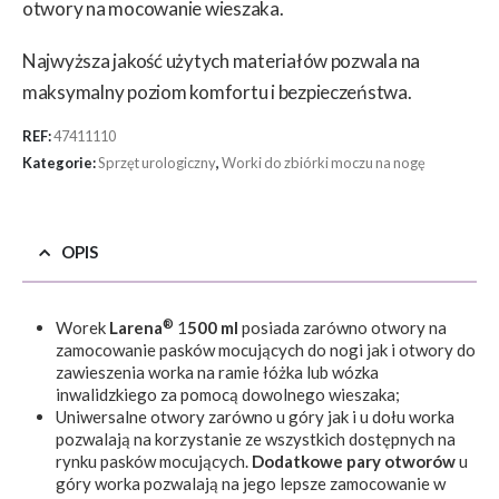
otwory na mocowanie wieszaka.
Najwyższa jakość użytych materiałów pozwala na
maksymalny poziom komfortu i bezpieczeństwa.
REF:
47411110
Kategorie:
Sprzęt urologiczny
,
Worki do zbiórki moczu na nogę
OPIS
®
Worek
Larena
1
500 ml
posiada zarówno otwory na
zamocowanie pasków mocujących do nogi jak i otwory do
zawieszenia worka na ramie łóżka lub wózka
inwalidzkiego za pomocą dowolnego wieszaka;
Uniwersalne otwory zarówno u góry jak i u dołu worka
pozwalają na korzystanie ze wszystkich dostępnych na
rynku pasków mocujących.
Dodatkowe pary otworów
u
góry worka pozwalają na jego lepsze zamocowanie w