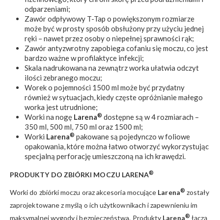
odparzeniami;
Zawór odpływowy T-Tap o powiększonym rozmiarze
może być w prosty sposób obsłużony przy użyciu jednej
ręki – nawet przez osoby o niepełnej sprawności rąk;
Zawór antyzwrotny zapobiega cofaniu się moczu, co jest
bardzo ważne w profilaktyce infekcji;
Skala nadrukowana na zewnątrz worka ułatwia odczyt
ilości zebranego moczu;
Worek o pojemności 1500 ml może być przydatny
również w sytuacjach, kiedy częste opróżnianie małego
worka jest utrudnione;
®
Worki na nogę
Larena
dostępne są w 4 rozmiarach –
350 ml, 500 ml, 750 ml oraz 1500 ml;
®
Worki
Larena
pakowane są pojedynczo w foliowe
opakowania, które można łatwo otworzyć wykorzystując
specjalną perforację umieszczoną na ich krawędzi.
®
PRODUKTY DO ZBIÓRKI MOCZU LARENA
®
Worki do zbiórki moczu oraz akcesoria mocujące
Larena
zostały
zaprojektowane z myślą o ich użytkownikach i zapewnieniu im
®
maksymalnej wygody i bezpieczeństwa. Produkty
Larena
łączą