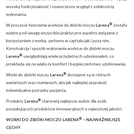
wysoką funkcjonalność i nowoczesny wygląd z solidnością
wykonania.
®
W procesie tworzenia worków do zbiórki moczu
Larena
zostały
wzięte pod uwagę wszystkie praktyczne aspekty związane z
korzystaniem z worka, zarówno w szpitalu jak i poza nim.
Konstrukcja i sposób wykonania worków do zbiórki moczu
®
Larena
uwzględniają wiele przydatnych udoskonaleń, co
przekłada się na większy komfort i bezpieczeństwo użytkowania.
®
Worki do zbiórki moczu
Larena
dostępne są w różnych
wariantach oraz rozmiarach, aby jak najlepiej zaspokoić
indywidualne potrzeby pacjenta.
®
Produkty
Larena
stanowią najlepszy wybór dla osób
poszukujących produktów innowacyjnych o najwyższej jakości.
®
WORKI DO ZBIÓKI MOCZU LARENA
– NAJWAŻNIEJSZE
CECHY