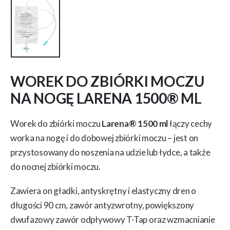
WOREK DO ZBIÓRKI MOCZU
NA NOGĘ LARENA 1500® ML
Worek do zbiórki moczu
Larena® 1500 ml
łączy cechy
worka na nogę i do dobowej zbiórki moczu – jest on
przystosowany do noszenia na udzie lub łydce, a także
do nocnej zbiórki moczu.
Zawiera on gładki, antyskrętny i elastyczny dren o
długości 90 cm, zawór antyzwrotny, powiększony
dwufazowy zawór odpływowy T-Tap oraz wzmacnianie