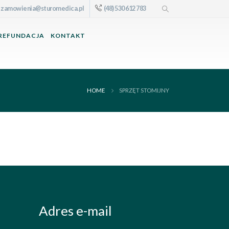
zamowienia@sturomedica.pl
(48) 530 612 783
REFUNDACJA
KONTAKT
HOME
SPRZĘT STOMIJNY
Adres e-mail