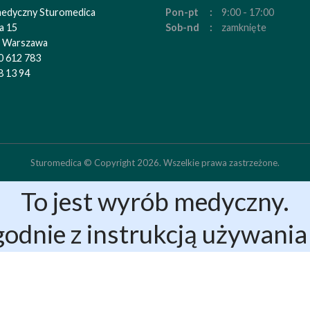
medyczny Sturomedica
Pon-pt
9:00 - 17:00
ka 15
Sob-nd
zamknięte
 Warszawa
0 612 783
8 13 94
Sturomedica © Copyright 2026. Wszelkie prawa zastrzeżone.
To jest wyrób medyczny.
odnie z instrukcją używania 