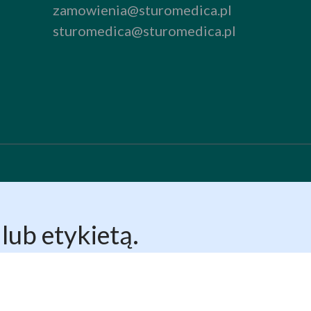
zamowienia@sturomedica.pl
sturomedica@sturomedica.pl
lub etykietą.